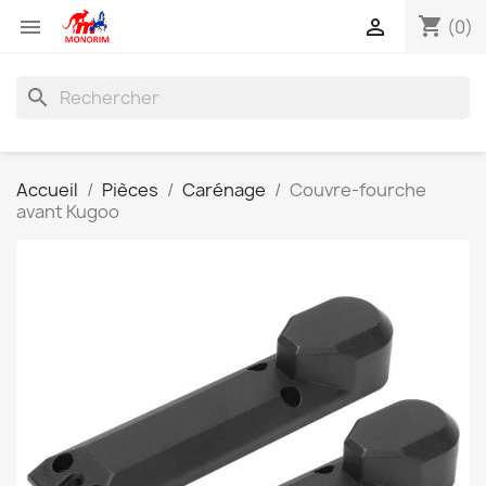
shopping_cart


(0)
search
Accueil
Pièces
Carénage
Couvre-fourche
avant Kugoo