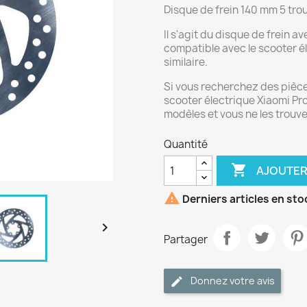
Disque de frein 140 mm 5 trou
Il s'agit du disque de frein 
compatible avec le scooter éle
similaire.
Si vous recherchez des pièc
scooter électrique Xiaomi Pro,
modèles et vous ne les trouv
Quantité

AJOUTER

Derniers articles en sto

Partager
Donnez votre avis