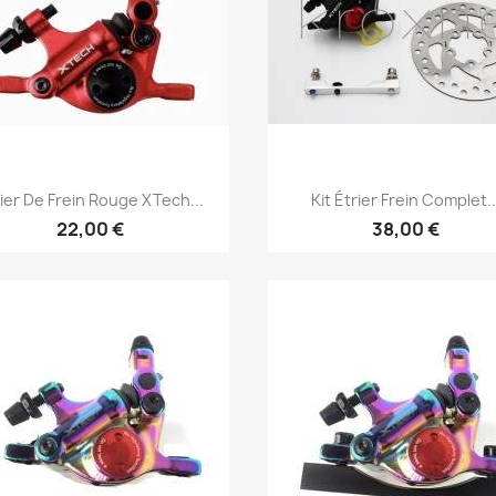
Aperçu rapide
Aperçu rapide


ier De Frein Rouge XTech...
Kit Étrier Frein Complet..
22,00 €
38,00 €