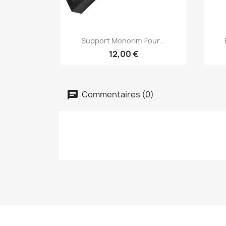
Aperçu rapide

Support Monorim Pour...
12,00 €
Commentaires (0)