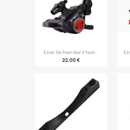
Aperçu rapide

Etrier De Frein Noir XTech...
Etr
22,00 €