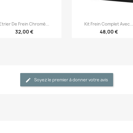
Aperçu rapide
Aperçu rapide


Etrier De Frein Chromé...
Kit Frein Complet Avec..
32,00 €
48,00 €
Soyez le premier à donner votre avis