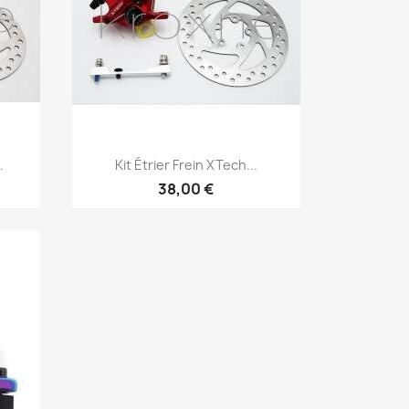
Aperçu rapide

.
Kit Étrier Frein XTech...
38,00 €