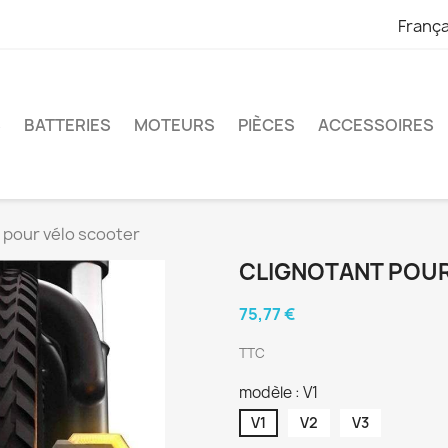
França
S
BATTERIES
MOTEURS
PIÈCES
ACCESSOIRES
 pour vélo scooter
CLIGNOTANT POU
75,77 €
TTC
modèle : V1
V1
V2
V3