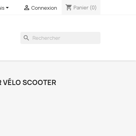
shopping_cart


Panier
(0)
is
Connexion
search
R VÉLO SCOOTER