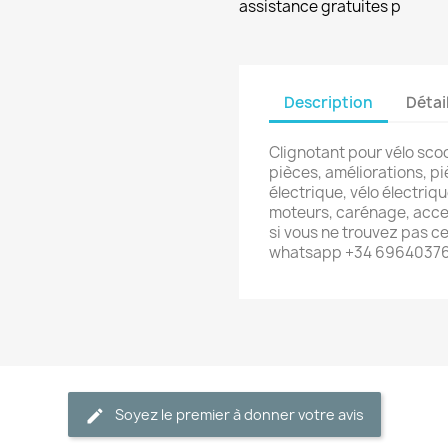
assistance gratuites p
Description
Détai
Clignotant pour vélo sco
pièces, améliorations, p
électrique, vélo électriqu
moteurs, carénage, acces
si vous ne trouvez pas c
whatsapp +34 6964037
Soyez le premier à donner votre avis