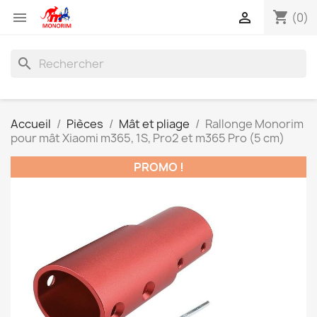
shopping_cart


(0)
search
Accueil
Pièces
Mât et pliage
Rallonge Monorim
pour mât Xiaomi m365, 1S, Pro2 et m365 Pro (5 cm)
PROMO !