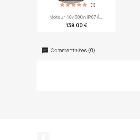
(1)
Aperçu rapide

Moteur 48v 500w IP67 À...
138,00 €
Commentaires (0)
Facebook