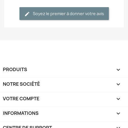
Soyez le premier à donner votre avis
PRODUITS

NOTRE SOCIÉTÉ

VOTRE COMPTE

INFORMATIONS
keyboard_arrow_down
CENTRE DE SUPPORT