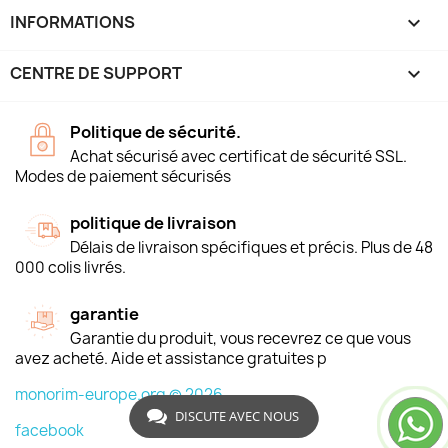
INFORMATIONS
keyboard_arrow_down
CENTRE DE SUPPORT

Politique de sécurité.
Achat sécurisé avec certificat de sécurité SSL.
Modes de paiement sécurisés
politique de livraison
Délais de livraison spécifiques et précis. Plus de 48
000 colis livrés.
garantie
Garantie du produit, vous recevrez ce que vous
avez acheté. Aide et assistance gratuites p
monorim-europe.org © 2026
DISCUTE AVEC NOUS
facebook