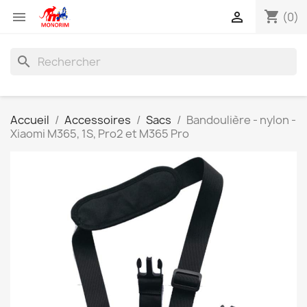
shopping_cart


(0)
search
Accueil
Accessoires
Sacs
Bandoulière - nylon -
Xiaomi M365, 1S, Pro2 et M365 Pro