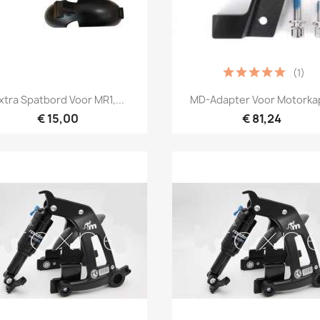
(1)
Snel bekijken
Snel bekijken


xtra Spatbord Voor MR1,...
MD-Adapter Voor Motorkap
€ 15,00
€ 81,24