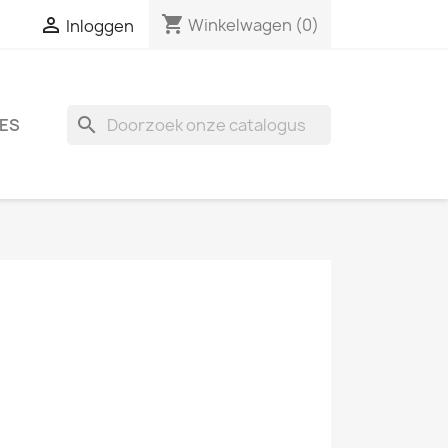
shopping_cart

Winkelwagen
(0)
Inloggen
search
ES