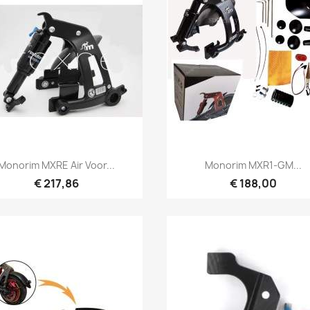
Snel bekijken
Snel bekijken


Monorim MXRE Air Voor...
Monorim MXR1-GM...
€ 217,86
€ 188,00