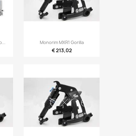
Snel bekijken

...
Monorim MXR1 Gorilla
€ 213,02