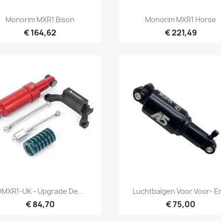
Snel bekijken
Snel bekijken


Monorim MXR1 Bison
Monorim MXR1 Horse
€ 164,62
€ 221,49
Snel bekijken
Snel bekijken


DMXR1-UK - Upgrade De...
Luchtbalgen Voor Voor- En
€ 84,70
€ 75,00