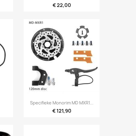
€ 22,00
Snel bekijken

Specifieke Monorim MD MXR1...
€ 121,90