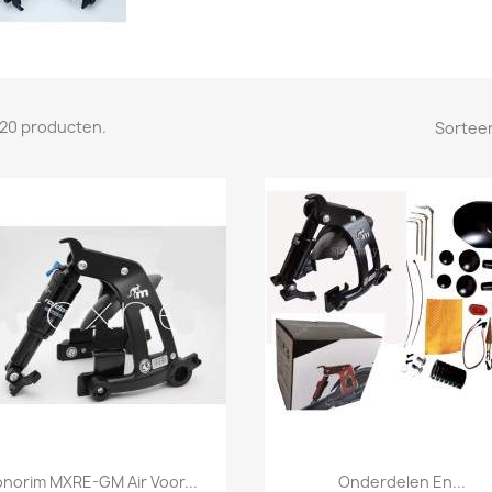
n 20 producten.
Sorteer
Snel bekijken
Snel bekijken


norim MXRE-GM Air Voor...
Onderdelen En...