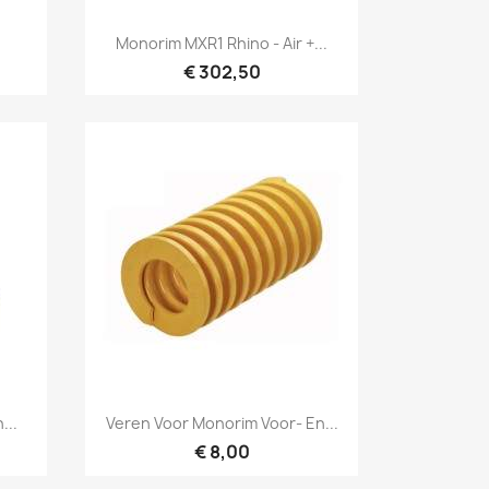
Snel bekijken

Monorim MXR1 Rhino - Air +...
€ 302,50
Snel bekijken

...
Veren Voor Monorim Voor- En...
€ 8,00