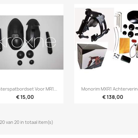
Snel bekijken
Snel bekijken


terspatbordset Voor MR1...
Monorim MXR1 Achtervering
€ 15,00
€ 138,00
20 van 20 in totaal item(s)