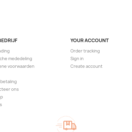
BEDRIJF
YOUR ACCOUNT
nding
Order tracking
sche mededeling
Sign in
ene voorwaarden
Create account
 betaling
cteer ons
ap
s