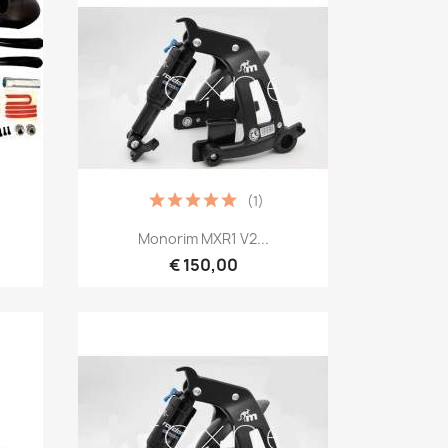
(1)
Snel bekijken

Monorim MXR1 V2...
€ 150,00