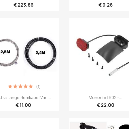
€ 223,86
€ 9,26
(1)
Snel bekijken
Snel bekijken


xtra Lange Remkabel Van...
Monorim LR02 -...
€ 11,00
€ 22,00