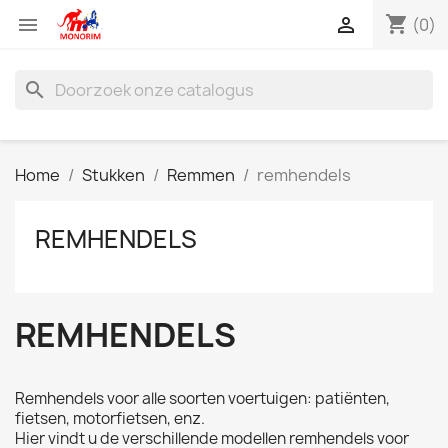
shopping_cart


(0)
search
Home
Stukken
Remmen
remhendels
REMHENDELS
REMHENDELS
Remhendels voor alle soorten voertuigen: patiënten,
fietsen, motorfietsen, enz.
Hier vindt u de verschillende modellen remhendels voor