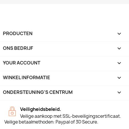
PRODUCTEN

ONS BEDRIJF

YOUR ACCOUNT

WINKEL INFORMATIE
keyboard_arrow_down
ONDERSTEUNING'S CENTRUM

Veiligheidsbeleid.
Veilige aankoop met SSL-beveiligingscertificaat.
Veilige betaalmethoden: Paypal of 3D Secure.