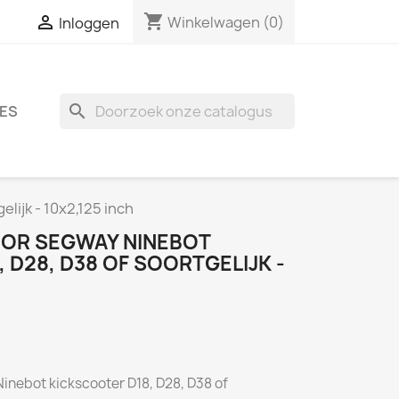
shopping_cart

Winkelwagen
(0)
Inloggen
search
ES
lijk - 10x2,125 inch
OOR SEGWAY NINEBOT
 D28, D38 OF SOORTGELIJK -
inebot kickscooter D18, D28, D38 of