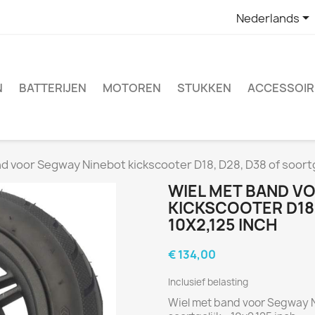

Nederlands
N
BATTERIJEN
MOTOREN
STUKKEN
ACCESSOIR
d voor Segway Ninebot kickscooter D18, D28, D38 of soortge
WIEL MET BAND V
KICKSCOOTER D18,
10X2,125 INCH
€ 134,00
Inclusief belasting
Wiel met band voor Segway N