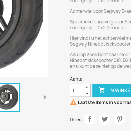
soortgelijk - 10x2,125 inch
Achterwiel voor Segway D-ser
Specifieke bandvelg voor Se
soortgelijk - 10x2,125 inch
Hier vindt u het achterwiel m
Segway Ninebot kickscooter D
Als u op zoek bent naar mee
Ninebot kickscooter D18, D28,
en u kunt deze niet op de we
Aantal

IN WINK


Laatste items in voorra
Delen