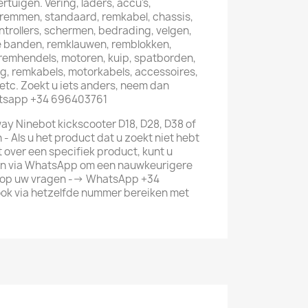
rtuigen. Vering, laders, accu's,
remmen, standaard, remkabel, chassis,
ntrollers, schermen, bedrading, velgen,
 banden, remklauwen, remblokken,
, remhendels, motoren, kuip, spatborden,
ng, remkabels, motorkabels, accessoires,
c. Zoekt u iets anders, neem dan
atsapp +34 696403761
ay Ninebot kickscooter D18, D28, D38 of
h - Als u het product dat u zoekt niet hebt
over een specifiek product, kunt u
 via WhatsApp om een ​​nauwkeurigere
e op uw vragen --> WhatsApp +34
ook via hetzelfde nummer bereiken met