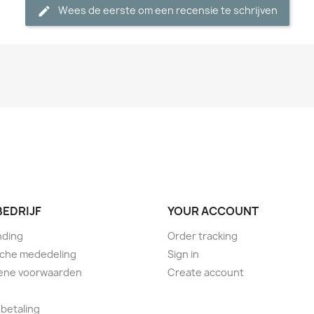
Wees de eerste om een recensie te schrijven
BEDRIJF
YOUR ACCOUNT
nding
Order tracking
sche mededeling
Sign in
ene voorwaarden
Create account
 betaling