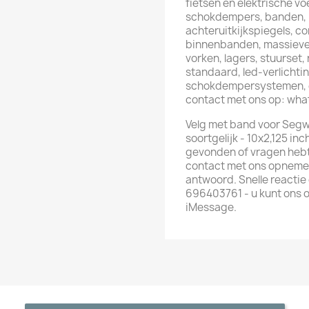
fietsen en elektrische voe
schokdempers, banden, 
achteruitkijkspiegels, co
binnenbanden, massieve
vorken, lagers, stuurset
standaard, led-verlichti
schokdempersystemen, et
contact met ons op: wh
Velg met band voor Segw
soortgelijk - 10x2,125 inc
gevonden of vragen hebt 
contact met ons opnemen
antwoord. Snelle reacti
696403761 - u kunt ons 
iMessage.