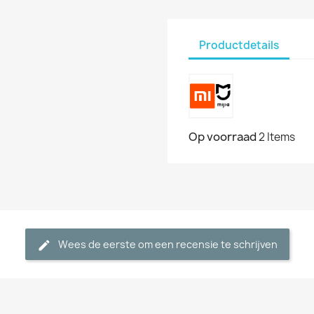
Productdetails
Op voorraad
2 Items
Wees de eerste om een recensie te schrijven