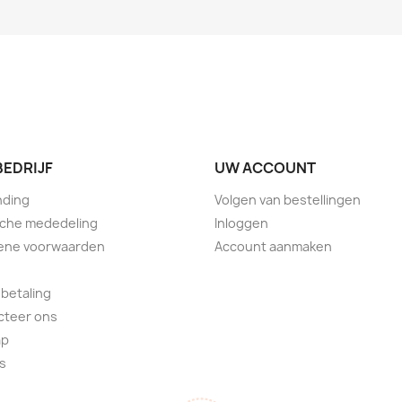
BEDRIJF
UW ACCOUNT
nding
Volgen van bestellingen
sche mededeling
Inloggen
ene voorwaarden
Account aanmaken
 betaling
cteer ons
ap
s