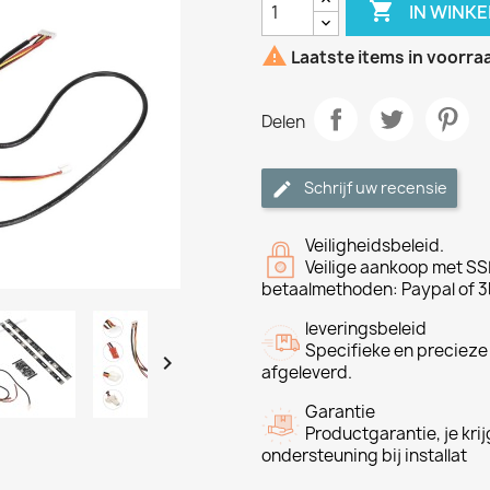

IN WINK

Laatste items in voorra
Delen
Schrijf uw recensie
Veiligheidsbeleid.
Veilige aankoop met SSL
betaalmethoden: Paypal of 3
leveringsbeleid
Specifieke en precieze

afgeleverd.
Garantie
Productgarantie, je krij
ondersteuning bij installat