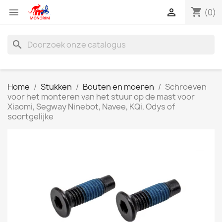
shopping_cart


(0)
search
Home
Stukken
Bouten en moeren
Schroeven
voor het monteren van het stuur op de mast voor
Xiaomi, Segway Ninebot, Navee, KQi, Odys of
soortgelijke