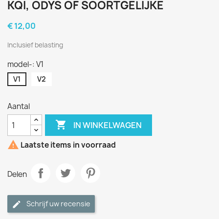
KQI, ODYS OF SOORTGELIJKE
€ 12,00
Inclusief belasting
model-: V1
V1
V2
Aantal

IN WINKELWAGEN

Laatste items in voorraad
Delen
Schrijf uw recensie