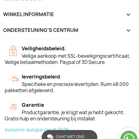
WINKEL INFORMATIE
keyboard_arrow_down
ONDERSTEUNING'S CENTRUM

Veiligheidsbeleid.
Veilige aankoop met SSL-beveiligingscertificaat.
Veilige betaalmethoden: Paypal of 3D Secure.
leveringsbeleid
Specifieke en precieze levertijden. Ruim 48.000
pakketten afgeleverd.
Garantie
Productgarantie, je krijgt wat je hebt gekocht.
Gratis hulp en ondersteuning bij installat
monorim-europe.org © 2026
CHAT MET ONS