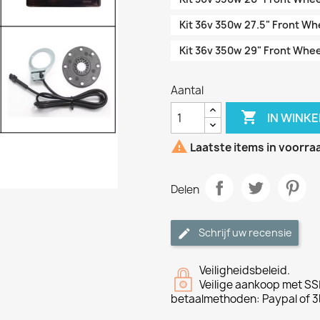
Kit 36v 350w 27.5" Front Wh
Kit 36v 350w 29" Front Whee
Aantal

IN WINK

Laatste items in voorra
Delen
Schrijf uw recensie
Veiligheidsbeleid.
Veilige aankoop met SSL
betaalmethoden: Paypal of 3