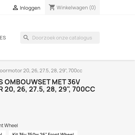
shopping_cart

Winkelwagen
(0)
Inloggen
search
ES
rmotor 20, 26, 27.5, 28, 29", 700cc
TS OMBOUWSET MET 36V
, 26, 27.5, 28, 29", 700CC
nt Wheel
l
Kit 36v 350w 26" Front Wheel