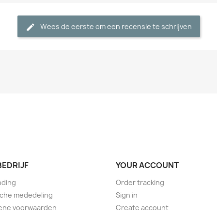
Wees de eerste om een recensie te schrijven
BEDRIJF
YOUR ACCOUNT
nding
Order tracking
sche mededeling
Sign in
ene voorwaarden
Create account