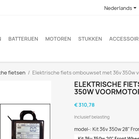

Nederlands
N
BATTERIJEN
MOTOREN
STUKKEN
ACCESSOIR
che fietsen
Elektrische fiets ombouwset met 36v 350w voo
ELEKTRISCHE FIE
350W VOORMOTOR 20
€ 310,78
Inclusief belasting
model-: Kit 36v 350w 28" Fro
Kit 36v 350w 20" Front Whee