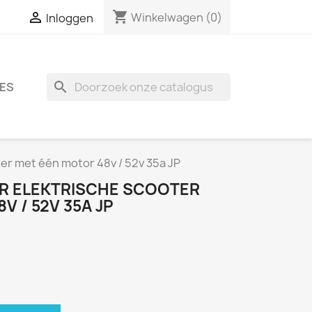
shopping_cart

Winkelwagen
(0)
Inloggen
search
ES
ter met één motor 48v / 52v 35a JP
R ELEKTRISCHE SCOOTER
V / 52V 35A JP