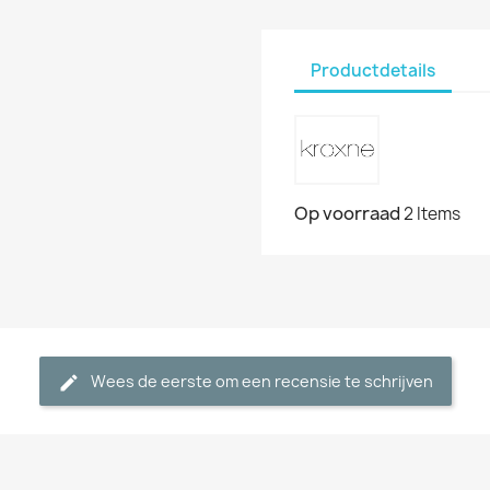
Productdetails
Op voorraad
2 Items
Wees de eerste om een recensie te schrijven