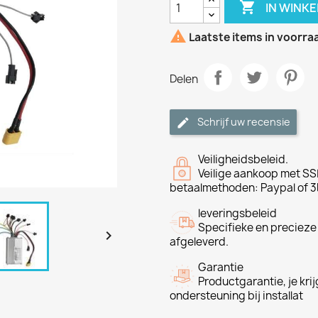

IN WINK

Laatste items in voorra
Delen
Schrijf uw recensie
Veiligheidsbeleid.
Veilige aankoop met SSL
betaalmethoden: Paypal of 3
leveringsbeleid
Specifieke en precieze

afgeleverd.
Garantie
Productgarantie, je krij
ondersteuning bij installat