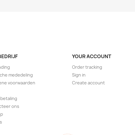
BEDRIJF
YOUR ACCOUNT
nding
Order tracking
sche mededeling
Sign in
ene voorwaarden
Create account
 betaling
cteer ons
ap
s