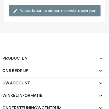
Wees de eerste om een recensie te schrijven
PRODUCTEN

ONS BEDRIJF

UW ACCOUNT

WINKEL INFORMATIE
keyboard_arrow_down
ONDERSTEUNING'S CENTRUM
