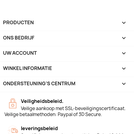
PRODUCTEN

ONS BEDRIJF

UW ACCOUNT

WINKEL INFORMATIE
keyboard_arrow_down
ONDERSTEUNING'S CENTRUM

Veiligheidsbeleid.
Veilige aankoop met SSL-beveiligingscertificaat.
Veilige betaalmethoden: Paypal of 3D Secure.
leveringsbeleid