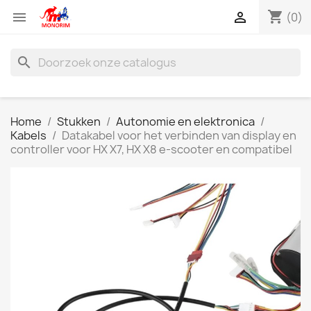
shopping_cart


(0)
search
Home
Stukken
Autonomie en elektronica
Kabels
Datakabel voor het verbinden van display en
controller voor HX X7, HX X8 e-scooter en compatibel