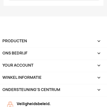
PRODUCTEN

ONS BEDRIJF

YOUR ACCOUNT

WINKEL INFORMATIE
keyboard_arrow_down
ONDERSTEUNING'S CENTRUM

Veiligheidsbeleid.