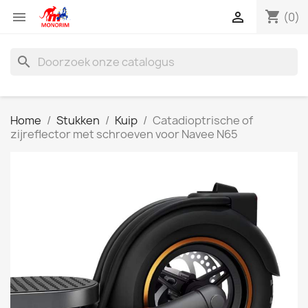
shopping_cart


(0)
search
Home
Stukken
Kuip
Catadioptrische of
zijreflector met schroeven voor Navee N65