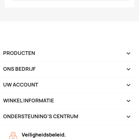
PRODUCTEN

ONS BEDRIJF

UW ACCOUNT

WINKEL INFORMATIE
keyboard_arrow_down
ONDERSTEUNING'S CENTRUM

Veiligheidsbeleid.