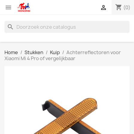
shopping_cart


(0)
search
Home
Stukken
Kuip
Achterreflectoren voor
Xiaomi Mi 4 Pro of vergelijkbaar