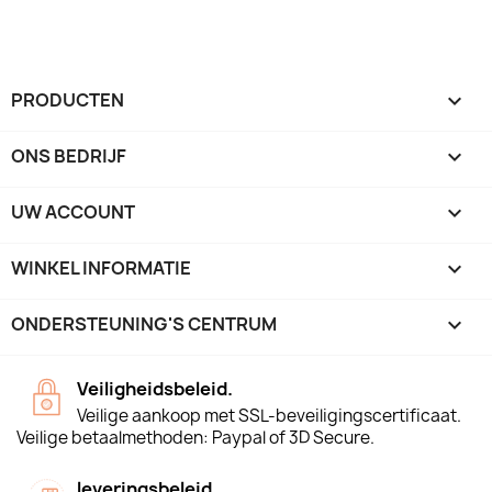
PRODUCTEN

ONS BEDRIJF

UW ACCOUNT

WINKEL INFORMATIE
keyboard_arrow_down
ONDERSTEUNING'S CENTRUM

Veiligheidsbeleid.
Veilige aankoop met SSL-beveiligingscertificaat.
Veilige betaalmethoden: Paypal of 3D Secure.
leveringsbeleid