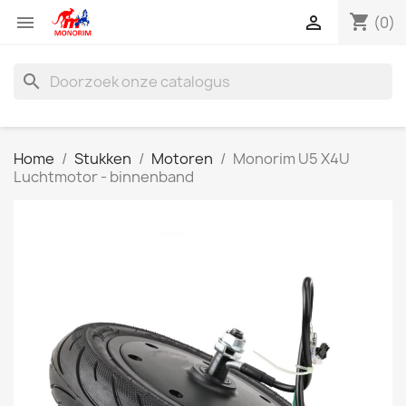
shopping_cart


(0)
search
Home
Stukken
Motoren
Monorim U5 X4U
Luchtmotor - binnenband