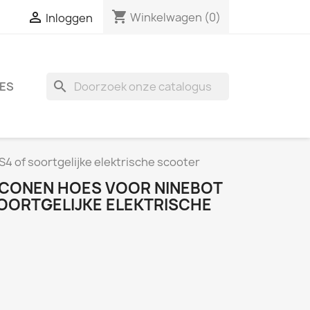
shopping_cart

Winkelwagen
(0)
Inloggen
search
ES
S4 of soortgelijke elektrische scooter
ICONEN HOES VOOR NINEBOT
 SOORTGELIJKE ELEKTRISCHE