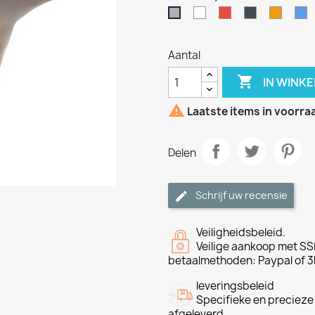
Wit
Rood
Zwart
Oranje
B
Grijs
Aantal

IN WINK

Laatste items in voorra
Delen
Schrijf uw recensie
Veiligheidsbeleid.
Veilige aankoop met SSL
betaalmethoden: Paypal of 3
leveringsbeleid
Specifieke en precieze
afgeleverd.