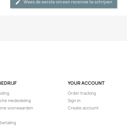
Wees de eerste om een recensie te schrijven
BEDRIJF
YOUR ACCOUNT
nding
Order tracking
sche mededeling
Sign in
ene voorwaarden
Create account
 betaling