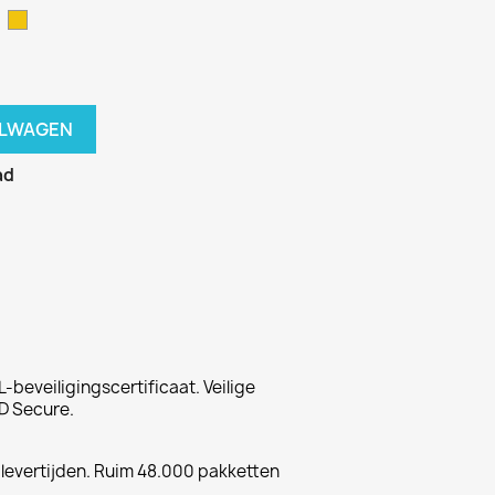
lauw
Geel
ELWAGEN
ad
-beveiligingscertificaat. Veilige
D Secure.
 levertijden. Ruim 48.000 pakketten