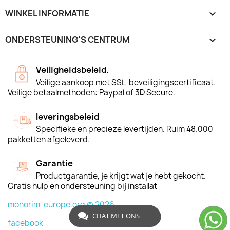
WINKEL INFORMATIE
keyboard_arrow_down
ONDERSTEUNING'S CENTRUM

Veiligheidsbeleid.
Veilige aankoop met SSL-beveiligingscertificaat.
Veilige betaalmethoden: Paypal of 3D Secure.
leveringsbeleid
Specifieke en precieze levertijden. Ruim 48.000
pakketten afgeleverd.
Garantie
Productgarantie, je krijgt wat je hebt gekocht.
Gratis hulp en ondersteuning bij installat
monorim-europe.org © 2026
CHAT MET ONS
facebook