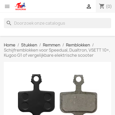
shopping_cart


(0)
search
Home
Stukken
Remmen
Remblokken
Schijfremblokken voor Speedual, Dualtron, VSETT 10+,
Kugoo G1 of vergelijkbare elektrische scooter