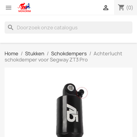
shopping_cart


(0)
search
Home
Stukken
Schokdempers
Achterlucht
schokdemper voor Segway ZT3 Pro