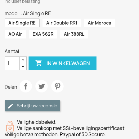
Inclusief belasting
model-: Air Single RE
Air Single RE
Air Double RR1
Air Meroca
AO Air
EXA 562R
Air 388RL
Aantal

IN WINKELWAGEN
Delen
Schrijf uw recensie
Veiligheidsbeleid.
Veilige aankoop met SSL-beveiligingscertificaat.
Veilige betaalmethoden: Paypal of 3D Secure.