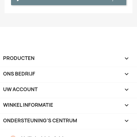
PRODUCTEN

ONS BEDRIJF

UW ACCOUNT

WINKEL INFORMATIE
keyboard_arrow_down
ONDERSTEUNING'S CENTRUM
