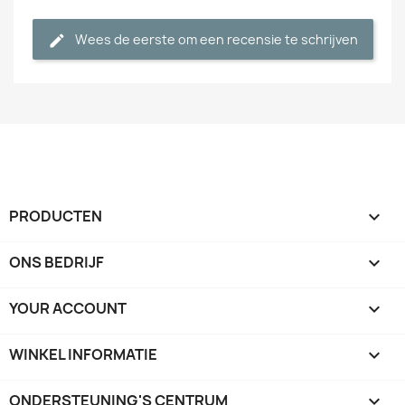
Wees de eerste om een recensie te schrijven
PRODUCTEN

ONS BEDRIJF

YOUR ACCOUNT

WINKEL INFORMATIE
keyboard_arrow_down
ONDERSTEUNING'S CENTRUM
