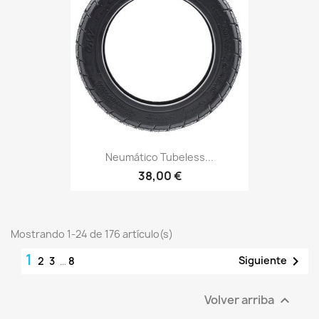
Neumático Tubeless...
38,00 €
Mostrando 1-24 de 176 artículo(s)
1

Siguiente
2
3
…
8
Volver arriba
