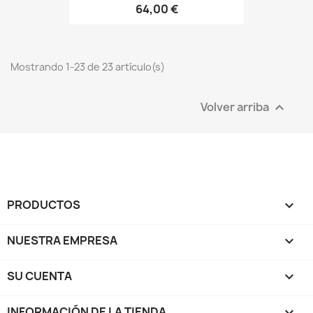
64,00 €
Mostrando 1-23 de 23 artículo(s)
Volver arriba

PRODUCTOS

NUESTRA EMPRESA

SU CUENTA

INFORMACIÓN DE LA TIENDA
keyboard_arrow_down