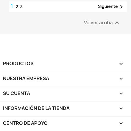
1

Siguiente
2
3
Volver arriba

PRODUCTOS

NUESTRA EMPRESA

SU CUENTA

INFORMACIÓN DE LA TIENDA
keyboard_arrow_down
CENTRO DE APOYO
