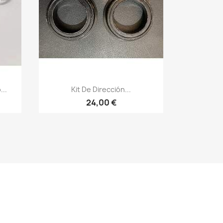
Vista rápida

...
Kit De Dirección...
24,00 €