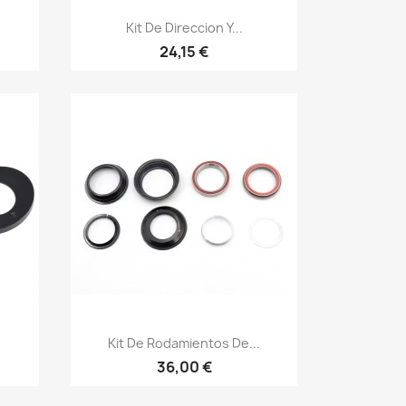
Vista rápida

Kit De Direccion Y...
24,15 €
Vista rápida

Kit De Rodamientos De...
36,00 €