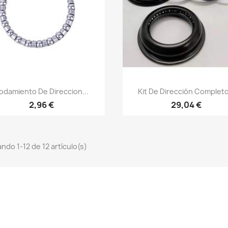
Vista rápida
Vista rápida


odamiento De Direccion...
Kit De Dirección Completo
2,96 €
29,04 €
ndo 1-12 de 12 artículo(s)