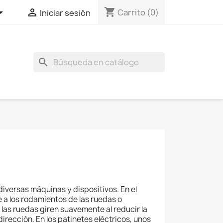
shopping_cart


Carrito
(0)
Iniciar sesión
search
ersas máquinas y dispositivos. En el
e a los rodamientos de las ruedas o
las ruedas giren suavemente al reducir la
dirección. En los patinetes eléctricos, unos