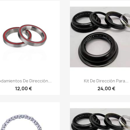
Vista rápida
Vista rápida


damientos De Dirección...
Kit De Dirección Para...
12,00 €
24,00 €