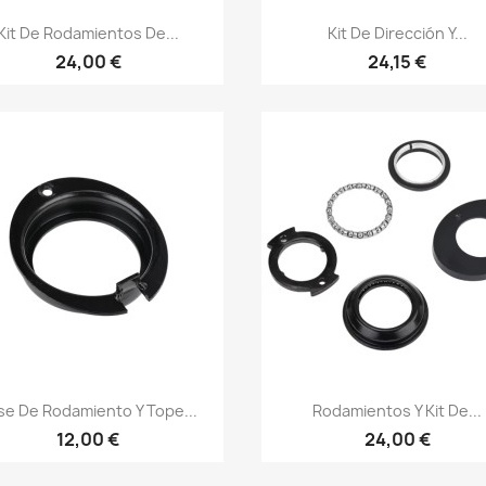
Vista rápida
Vista rápida


Kit De Rodamientos De...
Kit De Dirección Y...
24,00 €
24,15 €
Vista rápida
Vista rápida


se De Rodamiento Y Tope...
Rodamientos Y Kit De...
12,00 €
24,00 €