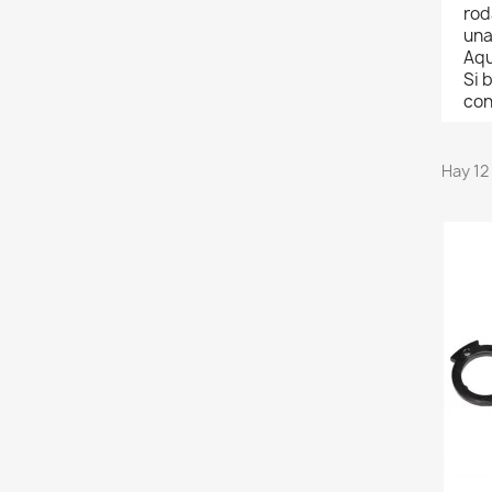
rod
una
Aqu
Si 
con
Hay 12