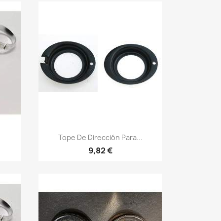
Vista rápida

Tope De Dirección Para...
9,82 €