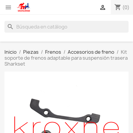
shopping_cart


(0)
search
Inicio
Piezas
Frenos
Accesorios de freno
Kit
soporte de frenos adaptable para suspensión trasera
Sharkset