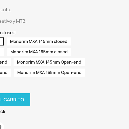
iento.
eativo y MTB.
 closed
d
Monorim MXA 145mm closed
d
Monorim MXA 165mm closed
end
Monorim MXA 145mm Open-end
-end
Monorim MXA 165mm Open-end
AL CARRITO
ock