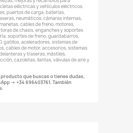
piezas, mejoras y recambios para
cletas eléctricas y vehículos eléctricos.
s, puertos de carga, baterías,
raseras, neumáticos, cámaras internas,
, manetas, cables de freno, motores,
toras de chasis, enganches y soportes
ería, soportes de freno, guardabarros,
, gatillos, aceleradores, sistemas de
os, cables de motor, accesorios, sistemas
delanteras y traseras, mástiles,
ción, cazoletas, llantas, válvulas de aire y
l producto que buscas o tienes dudas,
sApp → +34 696403761. También
e.