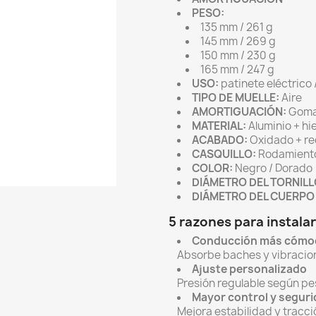
PESO:
135 mm / 261 g
145 mm / 269 g
150 mm / 230 g
165 mm / 247 g
USO:
patinete eléctrico /
TIPO DE MUELLE:
Aire
AMORTIGUACIÓN:
Gom
MATERIAL:
Aluminio + hi
ACABADO:
Oxidado + re
CASQUILLO:
Rodamiento
COLOR:
Negro / Dorado
DIÁMETRO DEL TORNILL
DIÁMETRO DEL CUERPO
5 razones para instala
Conducción más cómo
Absorbe baches y vibracio
Ajuste personalizado
Presión regulable según pe
Mayor control y segur
Mejora estabilidad y tracci