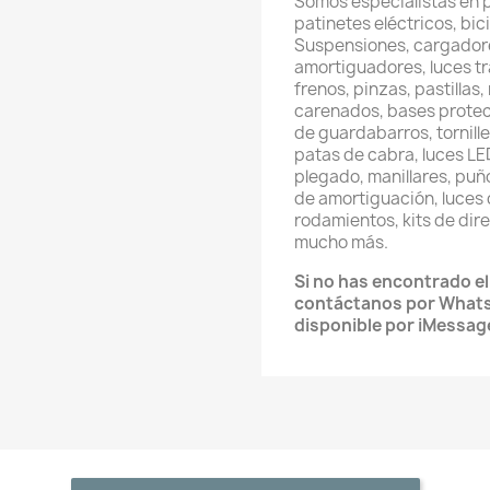
Somos especialistas en 
patinetes eléctricos, bici
Suspensiones, cargadore
amortiguadores, luces t
frenos, pinzas, pastillas
carenados, bases protec
de guardabarros, tornill
patas de cabra, luces LED
plegado, manillares, puñ
de amortiguación, luces 
rodamientos, kits de direc
mucho más.
Si no has encontrado e
contáctanos por What
disponible por iMessag