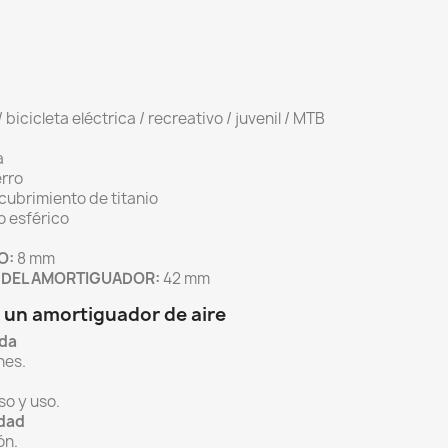
 bicicleta eléctrica / recreativo / juvenil / MTB
a
erro
cubrimiento de titanio
 esférico
O:
8 mm
 DEL AMORTIGUADOR:
42 mm
r un amortiguador de aire
da
nes.
so y uso.
idad
ón.