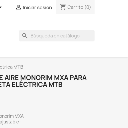
shopping_cart


Carrito
(0)
Iniciar sesión
search
éctrica MTB
 AIRE MONORIM MXA PARA
LETA ELÉCTRICA MTB
onorim MXA
 ajustable