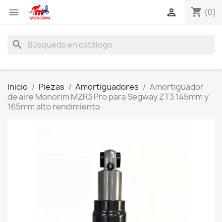
shopping_cart


(0)
search
Inicio
Piezas
Amortiguadores
Amortiguador
de aire Monorim MZR3 Pro para Segway ZT3 145mm y
165mm alto rendimiento