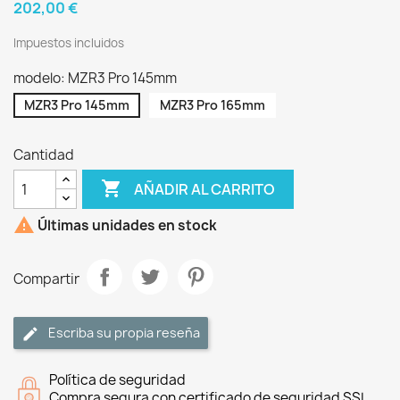
202,00 €
Impuestos incluidos
modelo: MZR3 Pro 145mm
MZR3 Pro 145mm
MZR3 Pro 165mm
Cantidad

AÑADIR AL CARRITO

Últimas unidades en stock
Compartir
Escriba su propia reseña
Política de seguridad
Compra segura con certificado de seguridad SSL.