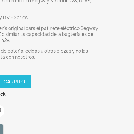
tinetes modelo Segway Ninebot D28, D28E,
D y F Series
ría original para el patinete eléctrico Segway
 o similar La capacidad de la bagtería es de
 42v.
de batería, celdas u otras piezas y no las
ta con nosotros.
AL CARRITO
ock