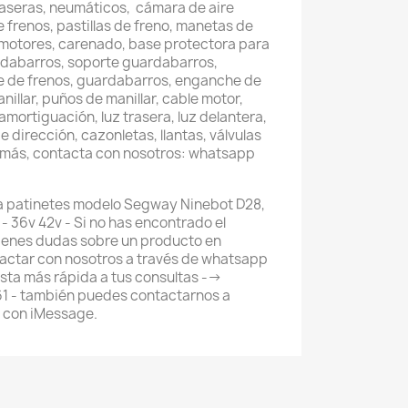
raseras, neumáticos, cámara de aire
e frenos, pastillas de freno, manetas de
 motores, carenado, base protectora para
rdabarros, soporte guardabarros,
rte de frenos, guardabarros, enganche de
nillar, puños de manillar, cable motor,
mortiguación, luz trasera, luz delantera,
e dirección, cazonletas, llantas, válvulas
o más, contacta con nosotros: whatsapp
a patinetes modelo Segway Ninebot D28,
r - 36v 42v - Si no has encontrado el
ienes dudas sobre un producto en
actar con nosotros a través de whatsapp
ta más rápida a tus consultas -->
 - también puedes contactarnos a
 con iMessage.