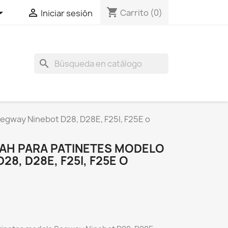
shopping_cart


Carrito
(0)
Iniciar sesión
search
egway Ninebot D28, D28E, F25I, F25E o
MAH PARA PATINETES MODELO
8, D28E, F25I, F25E O