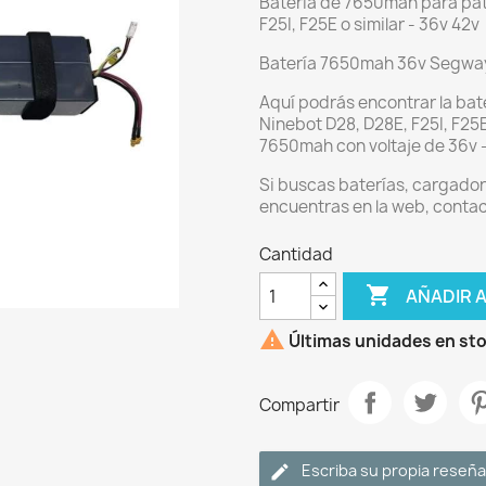
Batería de 7650mah para pa
F25I, F25E o similar - 36v 42v
Batería 7650mah 36v Segway 
Aquí podrás encontrar la bate
Ninebot D28, D28E, F25I, F25E
7650mah con voltaje de 36v -
Si buscas baterías, cargador 
encuentras en la web, contac
Cantidad

AÑADIR 

Últimas unidades en st
Compartir
Escriba su propia reseña