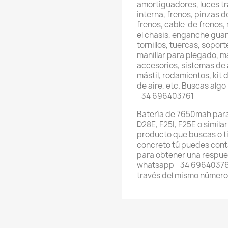
amortiguadores, luces t
interna, frenos, pinzas d
frenos, cable de frenos,
el chasis, enganche gua
tornillos, tuercas, sopo
manillar para plegado, ma
accesorios, sistemas de a
mástil, rodamientos, kit d
de aire, etc. Buscas alg
+34 696403761
Batería de 7650mah par
D28E, F25I, F25E o simila
producto que buscas o t
concreto tú puedes cont
para obtener una respues
whatsapp +34 696403761
través del mismo número