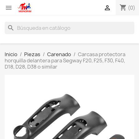
shopping_cart


(0)
search
Inicio
Piezas
Carenado
Carcasa protectora
horquilla delantera para Segway F20, F25, F30, F40,
D18, D28, D38 o similar