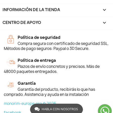
INFORMACIÓN DE LA TIENDA
keyboard_arrow_down
CENTRO DE APOYO

Política de seguridad
Compra segura con certificado de seguridad SSL.
Métodos de pago seguros: Paypal o 3D Secure.
Política de entrega
Plazos de envío concretos y precisos. Más de
48000 paquetes entregados.
Garantía
Garantía del producto, recibirás lo que has
comprado. Asistencia y ayuda en la instalación
monorim-europe.org © 2026
HABLA CON NOSOTROS
facebook