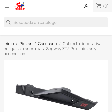
shopping_cart


(0)
search
Inicio
Piezas
Carenado
Cubierta decorativa
horquilla trasera para Segway ZT3 Pro - piezas y
accesorios