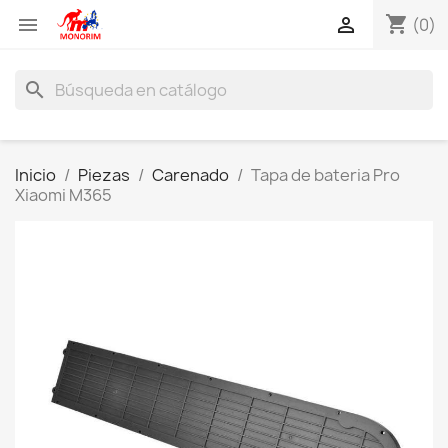
shopping_cart


(0)
search
Inicio
Piezas
Carenado
Tapa de bateria Pro
Xiaomi M365