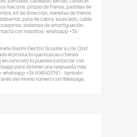
as, pantallas, cableado, llantas, cámaras
os macizos, pinzas de frenos, pastillas de
entos, kit de dirección, manetas de frenos,
abarros, pata de cabra, luces leds, cable
accesorios, sistemas de amortiguación,
ontacta con nosotros: whatsapp +34
nete Xiaomi Electric Scooter 4 Lite (2nd
ado el producto que buscas o tienes
 en concreto tú puedes contactar con
atsapp para obtener una respuesta más
--> whatsapp +34 696403761 - también
través del mismo número con iMessage.