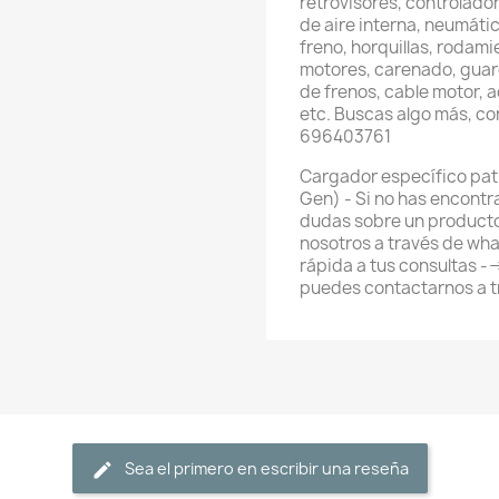
retrovisores, controlador
de aire interna, neumátic
freno, horquillas, rodami
motores, carenado, guard
de frenos, cable motor, 
etc. Buscas algo más, c
696403761
Cargador específico pati
Gen) - Si no has encontr
dudas sobre un producto
nosotros a través de wh
rápida a tus consultas 
puedes contactarnos a 
Sea el primero en escribir una reseña