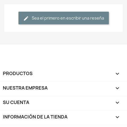
Sea el primero en escribir una reseña
PRODUCTOS

NUESTRA EMPRESA

SU CUENTA

INFORMACIÓN DE LA TIENDA
keyboard_arrow_down