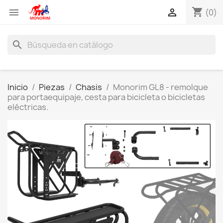
shopping_cart


(0)
search
Inicio
Piezas
Chasis
Monorim GL8 - remolque
para portaequipaje, cesta para bicicleta o bicicletas
eléctricas.