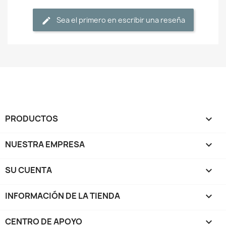
Sea el primero en escribir una reseña
PRODUCTOS

NUESTRA EMPRESA

SU CUENTA

INFORMACIÓN DE LA TIENDA
keyboard_arrow_down
CENTRO DE APOYO
