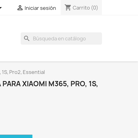
shopping_cart


Carrito
(0)
Iniciar sesión
search
 1S, Pro2, Essential
PARA XIAOMI M365, PRO, 1S,