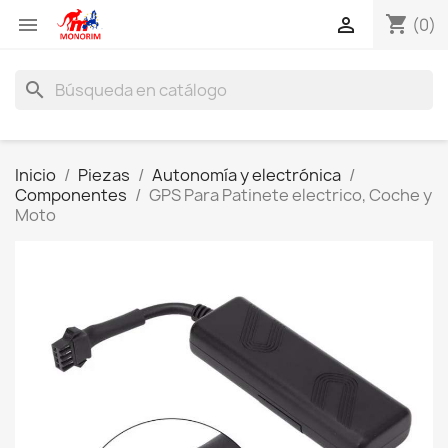
shopping_cart


(0)
search
Inicio
Piezas
Autonomía y electrónica
Componentes
GPS Para Patinete electrico, Coche y
Moto