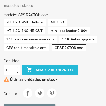
Impuestos incluidos
modelo: GPS RAXTON one
MT-1-2G-With-Battery
MT-1-3G
MT-1-2G-ENGINE-CUT
mini localizador 9-90v
1 A16 device-power wire only
1 A16 Relay upgrade
GPS real time with alarm
GPS RAXTON one
Cantidad

AÑADIR AL CARRITO

Últimas unidades en stock
Compartir