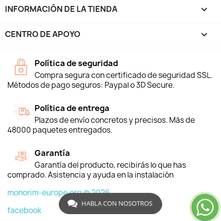
INFORMACIÓN DE LA TIENDA
keyboard_arrow_down
CENTRO DE APOYO

Política de seguridad
Compra segura con certificado de seguridad SSL.
Métodos de pago seguros: Paypal o 3D Secure.
Política de entrega
Plazos de envío concretos y precisos. Más de
48000 paquetes entregados.
Garantía
Garantía del producto, recibirás lo que has
comprado. Asistencia y ayuda en la instalación
monorim-europe.org © 2026
HABLA CON NOSOTROS
facebook