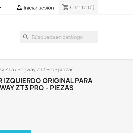
shopping_cart


Carrito
(0)
Iniciar sesión
search
ay ZT3 / Segway ZT3 Pro - piezas
 IZQUIERDO ORIGINAL PARA
WAY ZT3 PRO - PIEZAS