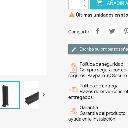

AÑADIR 

Últimas unidades en st
Compartir
Escriba su propia reseña
Política de seguridad
Compra segura con cer
seguros: Paypal o 3D Secure.
Política de entrega
Plazos de envío concre

entregados.
Garantía
Garantía del producto, 
ayuda en la instalación