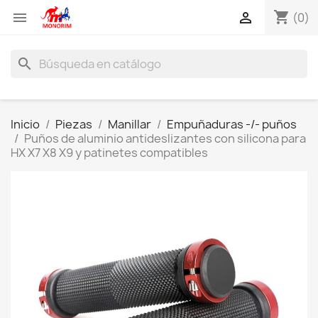
shopping_cart


(0)
search
Inicio
Piezas
Manillar
Empuñaduras -/- puños
Puños de aluminio antideslizantes con silicona para
HX X7 X8 X9 y patinetes compatibles