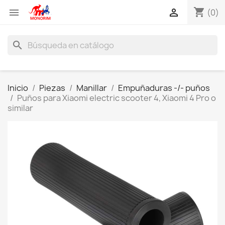
shopping_cart


(0)
search
Inicio
Piezas
Manillar
Empuñaduras -/- puños
Puños para Xiaomi electric scooter 4, Xiaomi 4 Pro o
similar