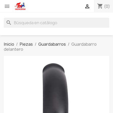
shopping_cart


(0)
search
Inicio
Piezas
Guardabarros
Guardabarro
delantero