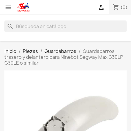
shopping_cart


(0)
search
Inicio
Piezas
Guardabarros
Guardabarros
trasero y delantero para Ninebot Segway Max G30LP -
G30LE o similar