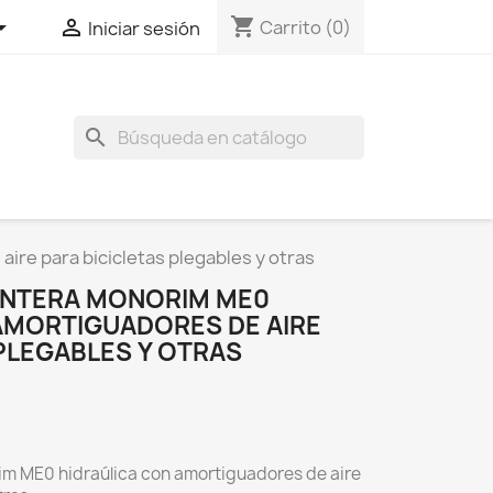
shopping_cart


Carrito
(0)
Iniciar sesión
search
re para bicicletas plegables y otras
ANTERA MONORIM ME0
AMORTIGUADORES DE AIRE
PLEGABLES Y OTRAS
m ME0 hidraúlica con amortiguadores de aire