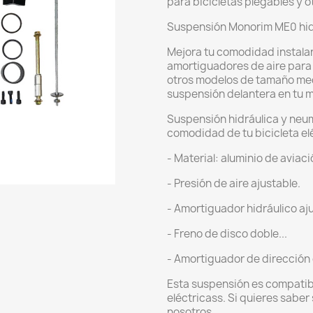
para bicicletas plegables y o
Suspensión Monorim ME0 hidra
Mejora tu comodidad instala
amortiguadores de aire para b
otros modelos de tamaño med
suspensión delantera en tu min
Suspensión hidráulica y neum
comodidad de tu bicicleta el
- Material: aluminio de aviaci
- Presión de aire ajustable.
- Amortiguador hidráulico aj
- Freno de disco doble...
- Amortiguador de dirección 
Esta suspensión es compatib
eléctricass. Si quieres saber
nosotros.