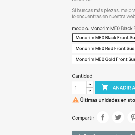
Si buscas más piezas, mejoras
lo encuentras en nuestra web
modelo: Monorim ME0 Black 
Monorim ME0 Black Front S
Monorim ME0 Red Front Su
Monorim ME0 Gold Front Su
Cantidad

AÑADIR 

Últimas unidades en st
Compartir