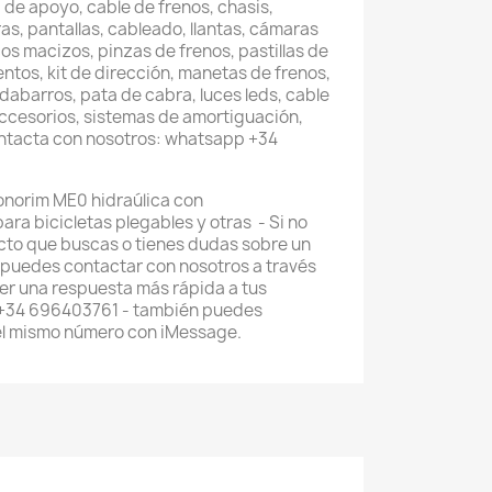
 de apoyo, cable de frenos, chasis,
as, pantallas, cableado, llantas, cámaras
os macizos, pinzas de frenos, pastillas de
entos, kit de dirección, manetas de frenos,
abarros, pata de cabra, luces leds, cable
accesorios, sistemas de amortiguación,
ontacta con nosotros: whatsapp +34
norim ME0 hidraúlica con
ara bicicletas plegables y otras - Si no
cto que buscas o tienes dudas sobre un
 puedes contactar con nosotros a través
r una respuesta más rápida a tus
 +34 696403761 - también puedes
el mismo número con iMessage.