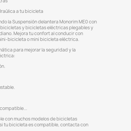
tras
úlica a tu bicicleta
ndo la Suspensión delantera Monorim ME0 con
icicletas y bicicletas eléctricas plegables y
iano. Mejora tu confort al conducir con
i-bicicleta o mini bicicleta eléctrica.
ática para mejorar la seguridad y la
éctrica:
ón.
ustable.
compatible...
le con muchos modelos de bicicletas
 si tu bicicleta es compatible, contacta con