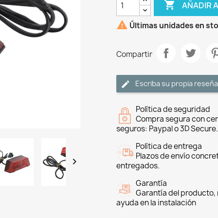

AÑADIR 

Últimas unidades en st
Compartir
Escriba su propia reseña
Política de seguridad
Compra segura con cer
seguros: Paypal o 3D Secure.
Política de entrega
Plazos de envío concre

entregados.
Garantía
Garantía del producto, 
ayuda en la instalación