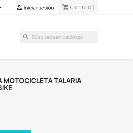
shopping_cart


Carrito
(0)
Iniciar sesión
search
A MOTOCICLETA TALARIA
BIKE