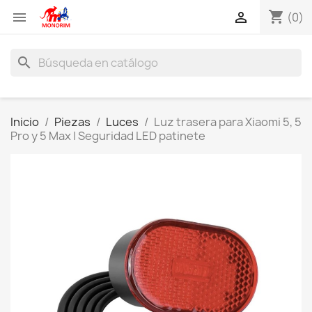
shopping_cart


(0)
search
Inicio
Piezas
Luces
Luz trasera para Xiaomi 5, 5
Pro y 5 Max | Seguridad LED patinete