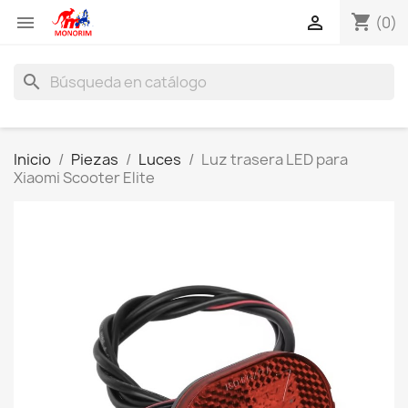
shopping_cart


(0)
search
Inicio
Piezas
Luces
Luz trasera LED para
Xiaomi Scooter Elite