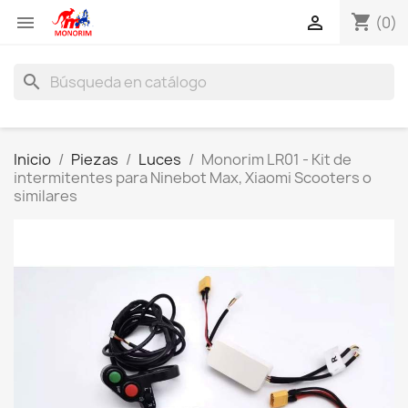
shopping_cart


(0)
search
Inicio
Piezas
Luces
Monorim LR01 - Kit de
intermitentes para Ninebot Max, Xiaomi Scooters o
similares