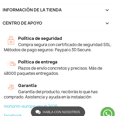
INFORMACIÓN DE LA TIENDA
keyboard_arrow_down
CENTRO DE APOYO

Política de seguridad
Compra segura con certificado de seguridad SSL.
Métodos de pago seguros: Paypal o 3D Secure.
Política de entrega
Plazos de envío concretos y precisos. Más de
48000 paquetes entregados.
Garantía
Garantía del producto, recibirás lo que has
comprado. Asistencia y ayuda en la instalación
monorim-europe.org © 2026
HABLA CON NOSOTROS
facebook